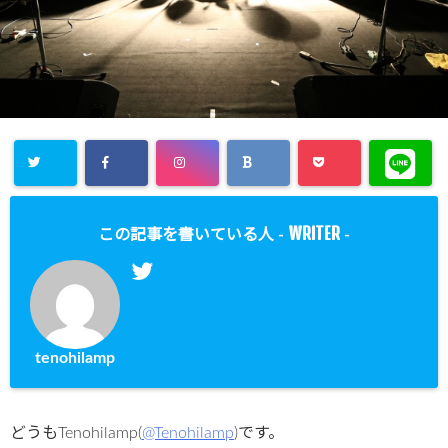
WRITER
この記事を書いている人 -
-
tenohilamp
どうもTenohilamp(
@Tenohilamp
)です。