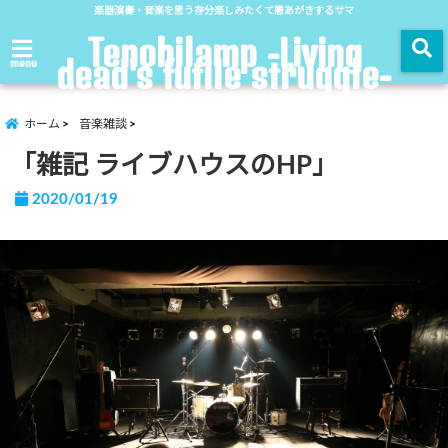
楽器演奏・音楽を思う存分楽しみたくて悪あがきするサマ
Tenohilamp -Living
dead's futile struggle-
menu
ホーム
音楽雑談
「雑記 ライブハウスのHP」
2020/01/19