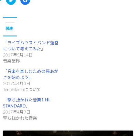
リ
a
ッ
c
ク
e
し
b
て
o
T
o
w
k
i
で
関連
t
共
t
有
e
す
r
る
「ライブハウスとバンド運営
で
に
について考えてみた」
共
は
有
ク
2017年5月14日
(
リ
新
ッ
音楽業界
し
ク
い
し
ウ
て
「音楽を楽しむための悪あが
ィ
く
きを始めよう」
ン
だ
ド
さ
2017年4月3日
ウ
い
で
(
Tenohilampについて
開
新
き
し
「撃ち抜かれた音楽1 Hi-
ま
い
す
ウ
STANDARD」
)
ィ
ン
2017年4月9日
ド
撃ち抜かれた音楽
ウ
で
開
き
ま