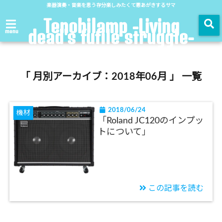
楽器演奏・音楽を思う存分楽しみたくて悪あがきするサマ
Tenohilamp -Living
dead's futile struggle-
menu
「 月別アーカイブ：2018年06月 」 一覧
2018/06/24
機材
「Roland JC120のインプッ
トについて」
この記事を読む